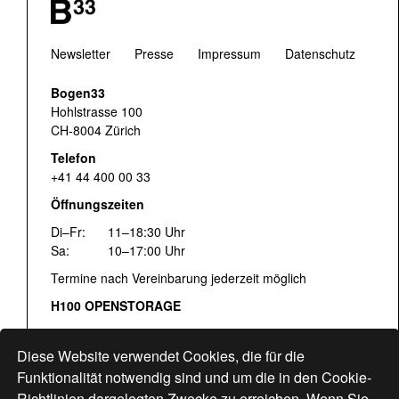
Newsletter
Presse
Impressum
Datenschutz
Bogen33
Hohlstrasse 100
CH-8004 Zürich
Telefon
+41 44 400 00 33
Öffnungszeiten
Di–Fr:
11–18:30 Uhr
Sa:
10–17:00 Uhr
Termine nach Vereinbarung jederzeit möglich
H100 OPENSTORAGE
Fr:
16:00–18:30 Uhr
Sa:
12:00–17:00 Uhr
Diese Website verwendet Cookies, die für die
Hohlstrasse 122
Funktionalität notwendig sind und um die in den Cookie-
Richtlinien dargelegten Zwecke zu erreichen. Wenn Sie
www.bogen33.ch