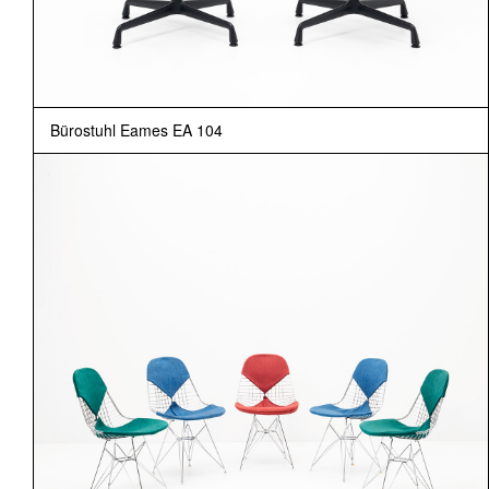
Bürostuhl Eames EA 104