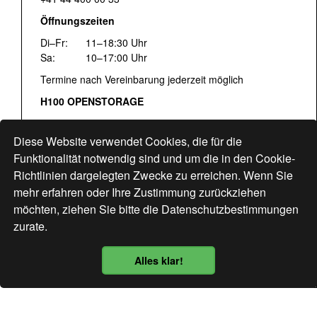
Öffnungszeiten
Di–Fr:
11–18:30 Uhr
Sa:
10–17:00 Uhr
Termine nach Vereinbarung jederzeit möglich
H100 OPENSTORAGE
Fr:
16:00–18:30 Uhr
Sa:
12:00–17:00 Uhr
Diese Website verwendet Cookies, die für die
Hohlstrasse 122
Funktionalität notwendig sind und um die in den Cookie-
Richtlinien dargelegten Zwecke zu erreichen. Wenn Sie
www.bogen33.ch
mehr erfahren oder Ihre Zustimmung zurückziehen
möchten, ziehen Sie bitte die
Datenschutzbestimmungen
zurate.
Finde uns
hier
Alles klar!
Datenschutzbestimmung