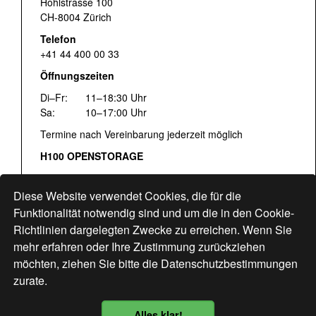
Hohlstrasse 100
CH-8004 Zürich
Telefon
+41 44 400 00 33
Öffnungszeiten
Di–Fr:
11–18:30 Uhr
Sa:
10–17:00 Uhr
Termine nach Vereinbarung jederzeit möglich
H100 OPENSTORAGE
Fr:
16:00–18:30 Uhr
Sa:
12:00–17:00 Uhr
Diese Website verwendet Cookies, die für die
Hohlstrasse 122
Funktionalität notwendig sind und um die in den Cookie-
Richtlinien dargelegten Zwecke zu erreichen. Wenn Sie
www.bogen33.ch
mehr erfahren oder Ihre Zustimmung zurückziehen
möchten, ziehen Sie bitte die
Datenschutzbestimmungen
zurate.
Finde uns
hier
Alles klar!