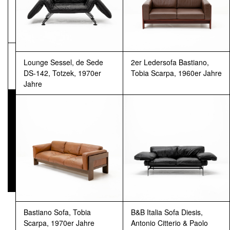
NEWSLETTER
Pressematerial
Lounge Sessel, de Sede
2er Ledersofa Bastiano,
DS-142, Totzek, 1970er
Tobia Scarpa, 1960er Jahre
Jahre
Bastiano Sofa, Tobia
B&B Italia Sofa Diesis,
Scarpa, 1970er Jahre
Antonio Citterio & Paolo