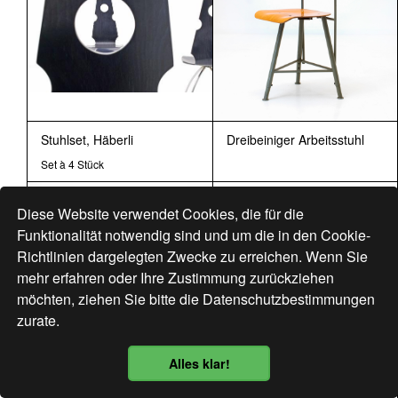
Stuhlset, Häberli
Dreibeiniger Arbeitsstuhl
Set à 4 Stück
Diese Website verwendet Cookies, die für die
Funktionalität notwendig sind und um die in den Cookie-
Richtlinien dargelegten Zwecke zu erreichen. Wenn Sie
mehr erfahren oder Ihre Zustimmung zurückziehen
möchten, ziehen Sie bitte die
Datenschutzbestimmungen
zurate.
Alles klar!
Datenschutzbestimmung
Italienische Mid-century
Schweizer Barhocker, Neu