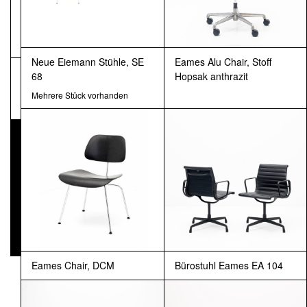
NEWSLETTER
Neue Eiemann Stühle, SE
Eames Alu Chair, Stoff
68
Hopsak anthrazit
Pressematerial
Mehrere Stück vorhanden
Eames Chair, DCM
Bürostuhl Eames EA 104