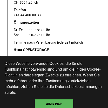
CH-8004 Zürich
Telefon
+41 44 400 00 33
Öffnungszeiten
Di–Fr:
11–18:30 Uhr
Sa:
10–17:00 Uhr
Termine nach Vereinbarung jederzeit möglich
H100 OPENSTORAGE
Fr:
16:00–18:30 Uhr
Sa:
12:00–17:00 Uhr
Diese Website verwendet Cookies, die für die
Hohlstrasse 122
Funktionalität notwendig sind und um die in den Cookie-
Richtlinien dargelegten Zwecke zu erreichen. Wenn Sie
www.bogen33.ch
mehr erfahren oder Ihre Zustimmung zurückziehen
möchten, ziehen Sie bitte die
Datenschutzbestimmungen
zurate.
Finde uns
hier
Alles klar!