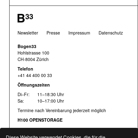
Newsletter
Presse
Impressum
Datenschutz
Bogen33
Hohlstrasse 100
CH-8004 Zürich
Telefon
+41 44 400 00 33
Öffnungszeiten
Di–Fr:
11–18:30 Uhr
Sa:
10–17:00 Uhr
Termine nach Vereinbarung jederzeit möglich
H100 OPENSTORAGE
Fr:
16:00–18:30 Uhr
Sa:
12:00–17:00 Uhr
Diese Website verwendet Cookies, die für die