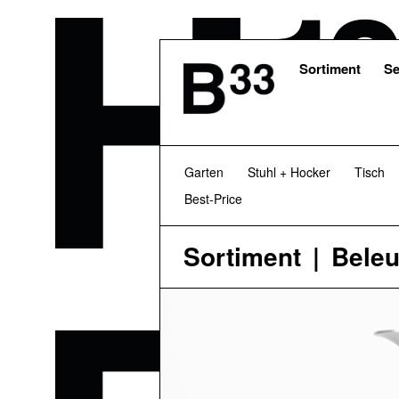
Skip
to
main
content
Sortiment
Se
Garten
Stuhl + Hocker
Tisch
Best-Price
Sortiment
Bele