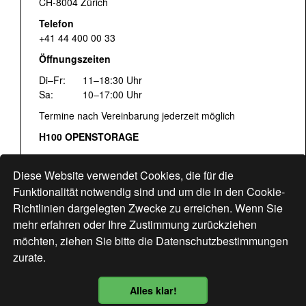
CH-8004 Zürich
Telefon
+41 44 400 00 33
Öffnungszeiten
Di–Fr:
11–18:30 Uhr
Sa:
10–17:00 Uhr
Termine nach Vereinbarung jederzeit möglich
H100 OPENSTORAGE
Fr:
16:00–18:30 Uhr
Sa:
12:00–17:00 Uhr
Diese Website verwendet Cookies, die für die
Hohlstrasse 122
Funktionalität notwendig sind und um die in den Cookie-
Richtlinien dargelegten Zwecke zu erreichen. Wenn Sie
www.bogen33.ch
mehr erfahren oder Ihre Zustimmung zurückziehen
möchten, ziehen Sie bitte die
Datenschutzbestimmungen
zurate.
Finde uns
hier
Alles klar!
Datenschutzbestimmung