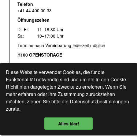
Telefon
+41 44 400 00 33
Öffnungszeiten
Di–Fr:
11–18:30 Uhr
Sa:
10–17:00 Uhr
Termine nach Vereinbarung jederzeit möglich
H100 OPENSTORAGE
Fr:
16:00–18:30 Uhr
Sa:
12:00–17:00 Uhr
Diese Website verwendet Cookies, die für die
Hohlstrasse 122
Funktionalität notwendig sind und um die in den Cookie-
Richtlinien dargelegten Zwecke zu erreichen. Wenn Sie
www.bogen33.ch
mehr erfahren oder Ihre Zustimmung zurückziehen
möchten, ziehen Sie bitte die
Datenschutzbestimmungen
zurate.
Finde uns
hier
Alles klar!
Datenschutzbestimmung