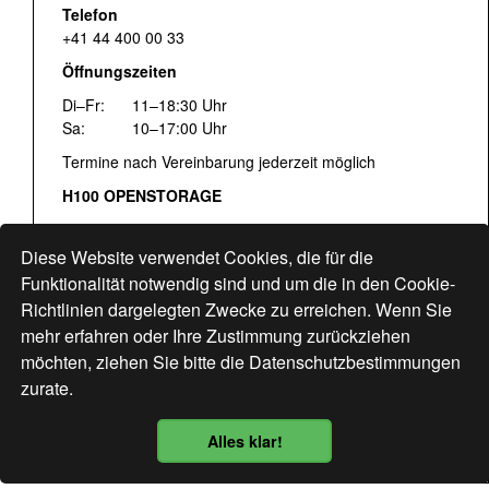
Telefon
+41 44 400 00 33
Öffnungszeiten
Di–Fr:
11–18:30 Uhr
Sa:
10–17:00 Uhr
Termine nach Vereinbarung jederzeit möglich
H100 OPENSTORAGE
Fr:
16:00–18:30 Uhr
Sa:
12:00–17:00 Uhr
Diese Website verwendet Cookies, die für die
Hohlstrasse 122
Funktionalität notwendig sind und um die in den Cookie-
Richtlinien dargelegten Zwecke zu erreichen. Wenn Sie
www.bogen33.ch
mehr erfahren oder Ihre Zustimmung zurückziehen
möchten, ziehen Sie bitte die
Datenschutzbestimmungen
zurate.
Finde uns
hier
Alles klar!
Datenschutzbestimmung