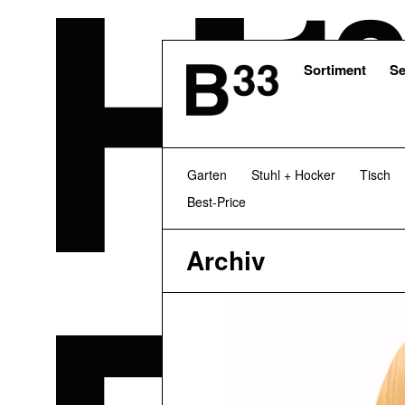
Skip
to
main
content
Sortiment
Se
Garten
Stuhl + Hocker
Tisch
Best-Price
Archiv