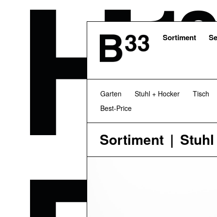
Skip
to
main
content
Sortiment
Se
Garten
Stuhl + Hocker
Tisch
Best-Price
Sortiment
Stuhl