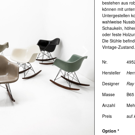
Designklassiker aus den 1950er- bi
bestehen aus ro
können mit unter
umfangreiches Gartenmöbel-Sorti
Untergestellen k
Inneneinrichtung bieten wir Beratu
wahlweise Nuss
Schaukeln, höhen
Hotellerie.
oder feste Holzun
Die Stühle befin
Bogen33
, Hohlstrasse 100, CH-80
Vintage-Zustand.
Öffnungszeiten:
Di–Fr: 11:00–18:
Nr.
495
Tel:
+41 (0)44 400 00 33
Hersteller
Herm
Designer
Ray
Masse
B65
DESIGN ONLINE-SH
Anzahl
Meh
Preis
auf 
Memorie.ch gedenkt aller grossen 
werden. Hier könnt ihr euer Wunsc
Option
*