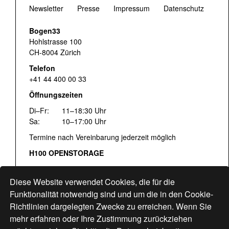
Newsletter
Presse
Impressum
Datenschutz
Bogen33
Hohlstrasse 100
CH-8004 Zürich
Telefon
+41 44 400 00 33
Öffnungszeiten
Di–Fr:
11–18:30 Uhr
Sa:
10–17:00 Uhr
Termine nach Vereinbarung jederzeit möglich
H100 OPENSTORAGE
Fr:
16:00–18:30 Uhr
Sa:
12:00–17:00 Uhr
Diese Website verwendet Cookies, die für die
Hohlstrasse 122
Funktionalität notwendig sind und um die in den Cookie-
Richtlinien dargelegten Zwecke zu erreichen. Wenn Sie
www.bogen33.ch
mehr erfahren oder Ihre Zustimmung zurückziehen