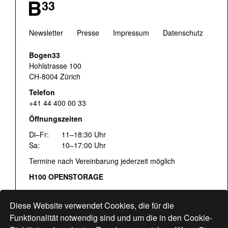
Newsletter
Presse
Impressum
Datenschutz
Bogen33
Hohlstrasse 100
CH-8004 Zürich
Telefon
+41 44 400 00 33
Öffnungszeiten
Di–Fr:
11–18:30 Uhr
Sa:
10–17:00 Uhr
Termine nach Vereinbarung jederzeit möglich
H100 OPENSTORAGE
Fr:
16:00–18:30 Uhr
Sa:
12:00–17:00 Uhr
Diese Website verwendet Cookies, die für die
Hohlstrasse 122
Funktionalität notwendig sind und um die in den Cookie-