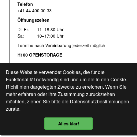
Telefon
+41 44 400 00 33
Öffnungszeiten
Di–Fr:
11–18:30 Uhr
Sa:
10–17:00 Uhr
Termine nach Vereinbarung jederzeit möglich
H100 OPENSTORAGE
Fr:
16:00–18:30 Uhr
Sa:
12:00–17:00 Uhr
Diese Website verwendet Cookies, die für die
Hohlstrasse 122
Funktionalität notwendig sind und um die in den Cookie-
Richtlinien dargelegten Zwecke zu erreichen. Wenn Sie
www.bogen33.ch
mehr erfahren oder Ihre Zustimmung zurückziehen
möchten, ziehen Sie bitte die
Datenschutzbestimmungen
zurate.
Finde uns
hier
Alles klar!
Datenschutzbestimmung