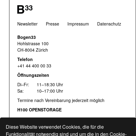
Newsletter
Presse
Impressum
Datenschutz
Bogen33
Hohlstrasse 100
CH-8004 Zürich
Telefon
+41 44 400 00 33
Öffnungszeiten
Di–Fr:
11–18:30 Uhr
Sa:
10–17:00 Uhr
Termine nach Vereinbarung jederzeit möglich
H100 OPENSTORAGE
Fr:
16:00–18:30 Uhr
Sa:
12:00–17:00 Uhr
Diese Website verwendet Cookies, die für die
Hohlstrasse 122
Funktionalität notwendig sind und um die in den Cookie-