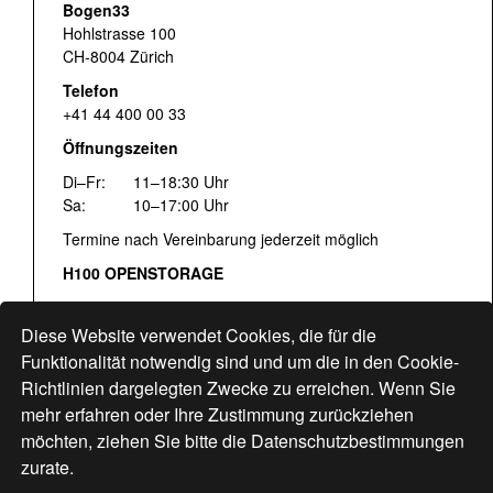
Bogen33
Hohlstrasse 100
CH-8004 Zürich
Telefon
+41 44 400 00 33
Öffnungszeiten
Di–Fr:
11–18:30 Uhr
Sa:
10–17:00 Uhr
Termine nach Vereinbarung jederzeit möglich
H100 OPENSTORAGE
Fr:
16:00–18:30 Uhr
Sa:
12:00–17:00 Uhr
Diese Website verwendet Cookies, die für die
Hohlstrasse 122
Funktionalität notwendig sind und um die in den Cookie-
Richtlinien dargelegten Zwecke zu erreichen. Wenn Sie
www.bogen33.ch
mehr erfahren oder Ihre Zustimmung zurückziehen
möchten, ziehen Sie bitte die
Datenschutzbestimmungen
zurate.
Finde uns