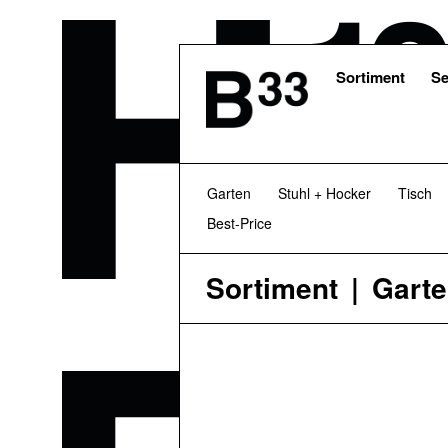
Skip
to
main
content
Sortiment
Se
Garten
Stuhl + Hocker
Tisch
Best-Price
Sortiment
Gart