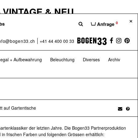
 VINTAGE & NEU
×
hause unserer Möbelshops Bogen33,
0
bs
Anfrage
hten euch eine bessere Übersicht über die
 dass ihr das Beste aus der Welt des
nfo@bogen33.ch
+41 44 400 00 33
– nämlich bei uns im H100.
egal + Aufbewahrung
Beleuchtung
Diverses
Archiv
 Sa: 10:00–17:00 Uhr
H100 – Das Möbelhaus
t auf Gartentische
 GARTENKLASSIKER
artenklassiker der letzten Jahre. Die Bogen33 Partnerproduktion
er 20 Jahren auf Vintage-Möbel und
 in frischen Farben und folgenden Grössen erhältlich: