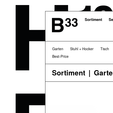
Skip
to
main
content
Sortiment
Se
Garten
Stuhl + Hocker
Tisch
Best-Price
Sortiment
Gart