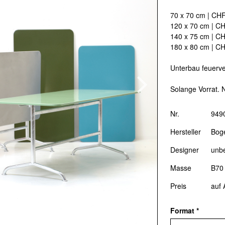
Designklassiker aus den 1950er- bi
70 x 70 cm | CHF
umfangreiches Gartenmöbel-Sorti
120 x 70 cm | CH
Inneneinrichtung bieten wir Beratu
140 x 75 cm | CH
180 x 80 cm | CH
Hotellerie.
Unterbau feuerver
Bogen33
, Hohlstrasse 100, CH-80
Solange Vorrat. 
Öffnungszeiten:
Di–Fr: 11:00–18:
Tel:
+41 (0)44 400 00 33
Nr.
949
Hersteller
Bog
Designer
unb
Masse
B70
DESIGN ONLINE-SH
Preis
auf 
Memorie.ch gedenkt aller grossen 
werden. Hier könnt ihr euer Wunsc
Format
*