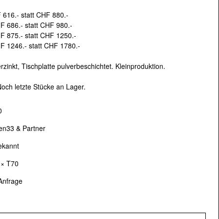
s 1980er-Jahren sowie auf ein
 616.- statt CHF 880.-
ment. Neben Möbeldesign und
F 686.- statt CHF 980.-
ng für Privat sowie für die Gastronomie und
F 875.- statt CHF 1250.-
F 1246.- statt CHF 1780.-
zinkt, Tischplatte pulverbeschichtet. Kleinproduktion.
04 Zürich
Noch letzte Stücke an Lager.
30 Uhr, Sa: 10:00–17:00 Uhr
0
en33 & Partner
Bogen 33
ekannt
 × T70
OP UND SHOWROOM
Anfrage
Designs, die noch immer neu hergestellt
hobjekt bequem und einfach online