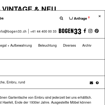
 VINTAGE & NEU
×
hause unserer Möbelshops Bogen33,
0
bs
Anfrage
hten euch eine bessere Übersicht über die
 dass ihr das Beste aus der Welt des
nfo@bogen33.ch
+41 44 400 00 33
– nämlich bei uns im H100.
egal + Aufbewahrung
Beleuchtung
Diverses
Archiv
 Sa: 10:00–17:00 Uhr
H100 – Das Möbelhaus
sche, Embru, rund
 GARTENKLASSIKER
hönen Gartentische von Embru sind jederzeit bei uns erhältlich.
er 20 Jahren auf Vintage-Möbel und
t Haefeli, Ende der 1930er Jahre. Ausgestellte Möbel können