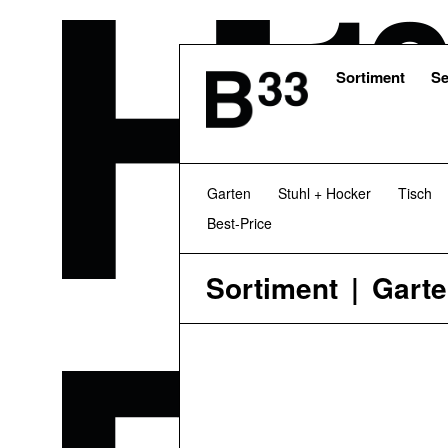
Skip
to
main
content
Sortiment
Se
Garten
Stuhl + Hocker
Tisch
Best-Price
Sortiment
Gart