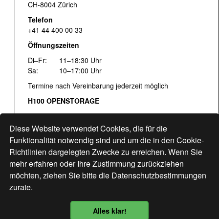
CH-8004 Zürich
Telefon
+41 44 400 00 33
Öffnungszeiten
Di–Fr:
11–18:30 Uhr
Sa:
10–17:00 Uhr
Termine nach Vereinbarung jederzeit möglich
H100 OPENSTORAGE
Fr:
16:00–18:30 Uhr
Sa:
12:00–17:00 Uhr
Diese Website verwendet Cookies, die für die
Hohlstrasse 122
Funktionalität notwendig sind und um die in den Cookie-
Richtlinien dargelegten Zwecke zu erreichen. Wenn Sie
www.bogen33.ch
mehr erfahren oder Ihre Zustimmung zurückziehen
möchten, ziehen Sie bitte die
Datenschutzbestimmungen
zurate.
Finde uns
hier
Alles klar!