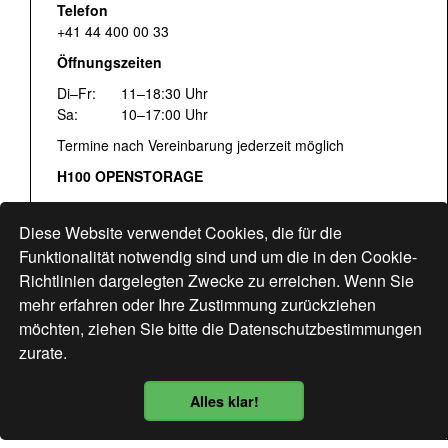
Telefon
+41 44 400 00 33
Öffnungszeiten
Di–Fr:
11–18:30 Uhr
Sa:
10–17:00 Uhr
Termine nach Vereinbarung jederzeit möglich
H100 OPENSTORAGE
Fr:
16:00–18:30 Uhr
Sa:
12:00–17:00 Uhr
Diese Website verwendet Cookies, die für die
Hohlstrasse 122
Funktionalität notwendig sind und um die in den Cookie-
Richtlinien dargelegten Zwecke zu erreichen. Wenn Sie
www.bogen33.ch
mehr erfahren oder Ihre Zustimmung zurückziehen
möchten, ziehen Sie bitte die
Datenschutzbestimmungen
zurate.
Finde uns
hier
Alles klar!
Datenschutzbestimmung