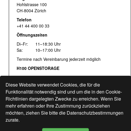
Hohlstrasse 100
CH-8004 Zürich
Telefon
+41 44 400 00 33
Öffnungszeiten
Di–Fr:
11–18:30 Uhr
Sa:
10–17:00 Uhr
Termine nach Vereinbarung jederzeit möglich
H100 OPENSTORAGE
Fr:
16:00–18:30 Uhr
Sa:
12:00–17:00 Uhr
Diese Website verwendet Cookies, die für die
Hohlstrasse 122
Funktionalität notwendig sind und um die in den Cookie-
Richtlinien dargelegten Zwecke zu erreichen. Wenn Sie
www.bogen33.ch
mehr erfahren oder Ihre Zustimmung zurückziehen
möchten, ziehen Sie bitte die
Datenschutzbestimmungen
zurate.
Finde uns
hier