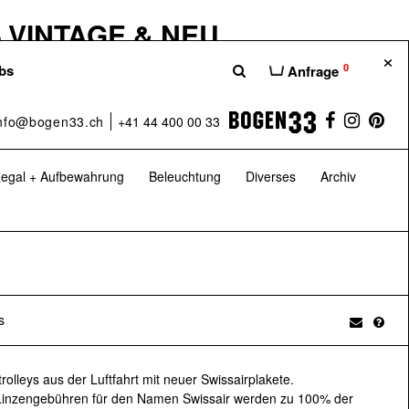
 VINTAGE & NEU
×
hause unserer Möbelshops Bogen33,
0
bs
Anfrage
hten euch eine bessere Übersicht über die
 dass ihr das Beste aus der Welt des
nfo@bogen33.ch
+41 44 400 00 33
– nämlich bei uns im H100.
egal + Aufbewahrung
Beleuchtung
Diverses
Archiv
 Sa: 10:00–17:00 Uhr
H100 – Das Möbelhaus
s
 GARTENKLASSIKER
etrolleys aus der Luftfahrt mit neuer Swissairplakete.
er 20 Jahren auf Vintage-Möbel und
 Linzengebühren für den Namen Swissair werden zu 100% der