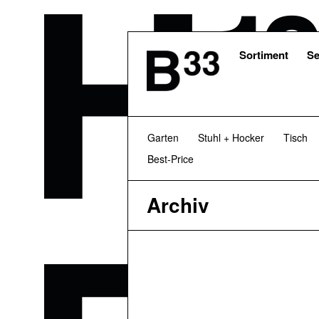
Skip
to
main
content
Sortiment
Se
Garten
Stuhl + Hocker
Tisch
Best-Price
Archiv