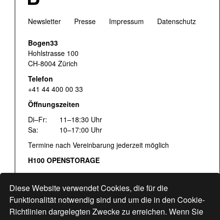
Newsletter
Presse
Impressum
Datenschutz
Bogen33
Hohlstrasse 100
CH-8004 Zürich
Telefon
+41 44 400 00 33
Öffnungszeiten
Di–Fr:
11–18:30 Uhr
Sa:
10–17:00 Uhr
Termine nach Vereinbarung jederzeit möglich
H100 OPENSTORAGE
Fr:
16:00–18:30 Uhr
Sa:
12:00–17:00 Uhr
Diese Website verwendet Cookies, die für die
Hohlstrasse 122
Funktionalität notwendig sind und um die in den Cookie-
Richtlinien dargelegten Zwecke zu erreichen. Wenn Sie
www.bogen33.ch