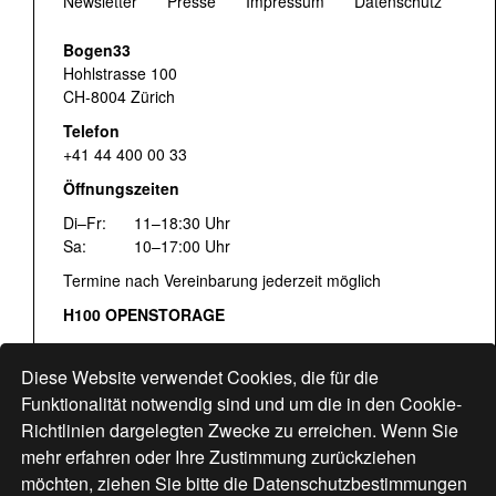
Newsletter
Presse
Impressum
Datenschutz
Bogen33
Hohlstrasse 100
CH-8004 Zürich
Telefon
+41 44 400 00 33
Öffnungszeiten
Di–Fr:
11–18:30 Uhr
Sa:
10–17:00 Uhr
Termine nach Vereinbarung jederzeit möglich
H100 OPENSTORAGE
Fr:
16:00–18:30 Uhr
Sa:
12:00–17:00 Uhr
Diese Website verwendet Cookies, die für die
Hohlstrasse 122
Funktionalität notwendig sind und um die in den Cookie-
Richtlinien dargelegten Zwecke zu erreichen. Wenn Sie
www.bogen33.ch
mehr erfahren oder Ihre Zustimmung zurückziehen
möchten, ziehen Sie bitte die
Datenschutzbestimmungen