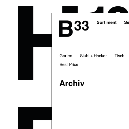
Skip
to
main
content
Sortiment
Se
Garten
Stuhl + Hocker
Tisch
Best-Price
Archiv