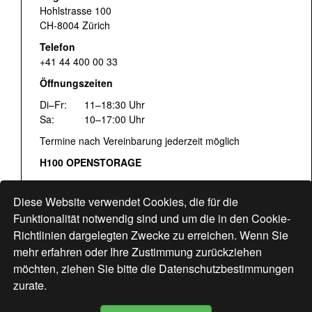
Hohlstrasse 100
CH-8004 Zürich
Telefon
+41 44 400 00 33
Öffnungszeiten
Di–Fr:
11–18:30 Uhr
Sa:
10–17:00 Uhr
Termine nach Vereinbarung jederzeit möglich
H100 OPENSTORAGE
Fr:
16:00–18:30 Uhr
Sa:
12:00–17:00 Uhr
Diese Website verwendet Cookies, die für die
Hohlstrasse 122
Funktionalität notwendig sind und um die in den Cookie-
Richtlinien dargelegten Zwecke zu erreichen. Wenn Sie
www.bogen33.ch
mehr erfahren oder Ihre Zustimmung zurückziehen
möchten, ziehen Sie bitte die
Datenschutzbestimmungen
zurate.
Finde uns
hier