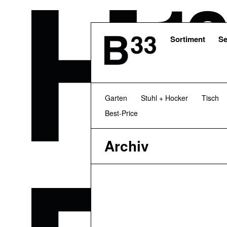
Skip
to
main
content
Sortiment
Se
Garten
Stuhl + Hocker
Tisch
Best-Price
Archiv