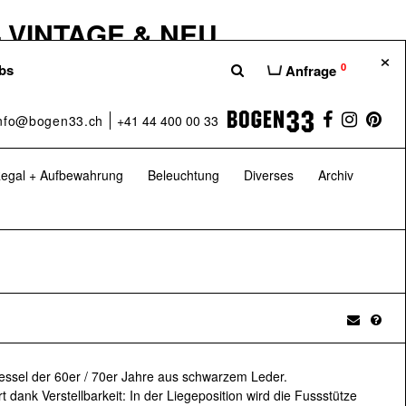
 VINTAGE & NEU
×
hause unserer Möbelshops Bogen33,
0
bs
Anfrage
hten euch eine bessere Übersicht über die
 dass ihr das Beste aus der Welt des
nfo@bogen33.ch
+41 44 400 00 33
– nämlich bei uns im H100.
egal + Aufbewahrung
Beleuchtung
Diverses
Archiv
 Sa: 10:00–17:00 Uhr
H100 – Das Möbelhaus
 GARTENKLASSIKER
essel der 60er / 70er Jahre aus schwarzem Leder.
er 20 Jahren auf Vintage-Möbel und
t dank Verstellbarkeit: In der Liegeposition wird die Fussstütze