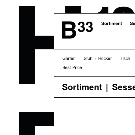
Skip
to
main
content
Sortiment
Se
Garten
Stuhl + Hocker
Tisch
Best-Price
Sortiment
Sesse