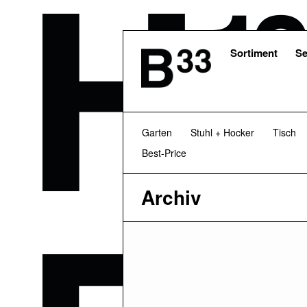
Skip
to
main
content
Sortiment
Se
Garten
Stuhl + Hocker
Tisch
Best-Price
Archiv