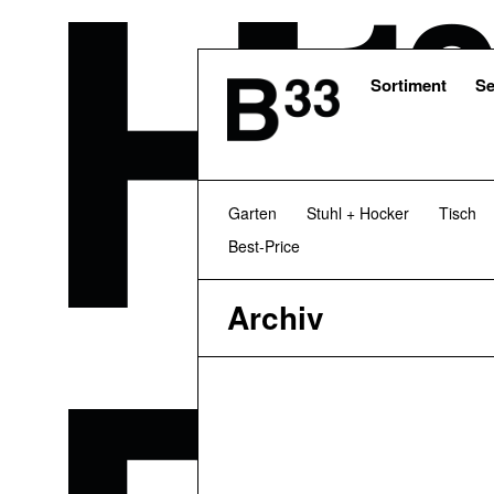
Skip
to
main
content
Sortiment
Se
Garten
Stuhl + Hocker
Tisch
Best-Price
Archiv