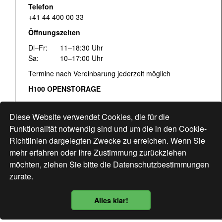
Telefon
+41 44 400 00 33
Öffnungszeiten
Di–Fr:
11–18:30 Uhr
Sa:
10–17:00 Uhr
Termine nach Vereinbarung jederzeit möglich
H100 OPENSTORAGE
Fr:
16:00–18:30 Uhr
Sa:
12:00–17:00 Uhr
Diese Website verwendet Cookies, die für die
Hohlstrasse 122
Funktionalität notwendig sind und um die in den Cookie-
Richtlinien dargelegten Zwecke zu erreichen. Wenn Sie
www.bogen33.ch
mehr erfahren oder Ihre Zustimmung zurückziehen
möchten, ziehen Sie bitte die
Datenschutzbestimmungen
zurate.
Finde uns
hier
Alles klar!
Datenschutzbestimmung