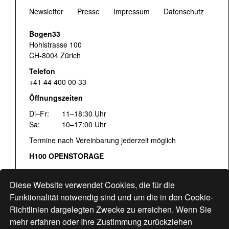
Newsletter
Presse
Impressum
Datenschutz
Bogen33
Hohlstrasse 100
CH-8004 Zürich
Telefon
+41 44 400 00 33
Öffnungszeiten
Di–Fr:
11–18:30 Uhr
Sa:
10–17:00 Uhr
Termine nach Vereinbarung jederzeit möglich
H100 OPENSTORAGE
Fr:
16:00–18:30 Uhr
Sa:
12:00–17:00 Uhr
Diese Website verwendet Cookies, die für die
Hohlstrasse 122
Funktionalität notwendig sind und um die in den Cookie-
Richtlinien dargelegten Zwecke zu erreichen. Wenn Sie
www.bogen33.ch
mehr erfahren oder Ihre Zustimmung zurückziehen