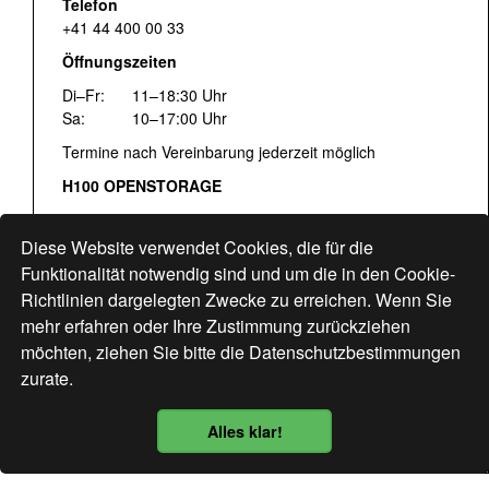
Telefon
+41 44 400 00 33
Öffnungszeiten
Di–Fr:
11–18:30 Uhr
Sa:
10–17:00 Uhr
Termine nach Vereinbarung jederzeit möglich
H100 OPENSTORAGE
Fr:
16:00–18:30 Uhr
Sa:
12:00–17:00 Uhr
Diese Website verwendet Cookies, die für die
Hohlstrasse 122
Funktionalität notwendig sind und um die in den Cookie-
Richtlinien dargelegten Zwecke zu erreichen. Wenn Sie
www.bogen33.ch
mehr erfahren oder Ihre Zustimmung zurückziehen
möchten, ziehen Sie bitte die
Datenschutzbestimmungen
zurate.
Finde uns
hier
Alles klar!
Datenschutzbestimmung