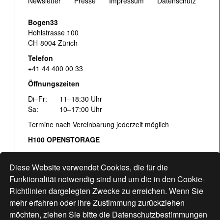
Newsletter
Presse
Impressum
Datenschutz
Bogen33
Hohlstrasse 100
CH-8004 Zürich
Telefon
+41 44 400 00 33
Öffnungszeiten
Di–Fr:
11–18:30 Uhr
Sa:
10–17:00 Uhr
Termine nach Vereinbarung jederzeit möglich
H100 OPENSTORAGE
Fr:
16:00–18:30 Uhr
Sa:
12:00–17:00 Uhr
Diese Website verwendet Cookies, die für die
Hohlstrasse 122
Funktionalität notwendig sind und um die in den Cookie-
Richtlinien dargelegten Zwecke zu erreichen. Wenn Sie
www.bogen33.ch
mehr erfahren oder Ihre Zustimmung zurückziehen
möchten, ziehen Sie bitte die
Datenschutzbestimmungen