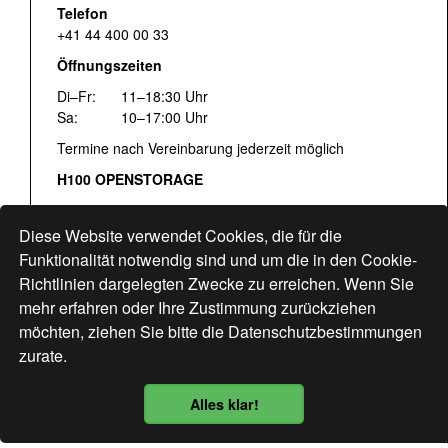
Telefon
+41 44 400 00 33
Öffnungszeiten
Di–Fr:
11–18:30 Uhr
Sa:
10–17:00 Uhr
Termine nach Vereinbarung jederzeit möglich
H100 OPENSTORAGE
Fr:
16:00–18:30 Uhr
Sa:
12:00–17:00 Uhr
Diese Website verwendet Cookies, die für die
Hohlstrasse 122
Funktionalität notwendig sind und um die in den Cookie-
Richtlinien dargelegten Zwecke zu erreichen. Wenn Sie
www.bogen33.ch
mehr erfahren oder Ihre Zustimmung zurückziehen
möchten, ziehen Sie bitte die
Datenschutzbestimmungen
zurate.
Finde uns
hier
Alles klar!
Datenschutzbestimmung