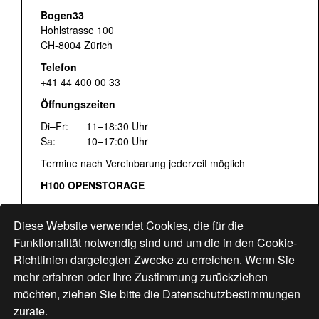
Bogen33
Hohlstrasse 100
CH-8004 Zürich
Telefon
+41 44 400 00 33
Öffnungszeiten
Di–Fr:
11–18:30 Uhr
Sa:
10–17:00 Uhr
Termine nach Vereinbarung jederzeit möglich
H100 OPENSTORAGE
Fr:
16:00–18:30 Uhr
Sa:
12:00–17:00 Uhr
Diese Website verwendet Cookies, die für die
Hohlstrasse 122
Funktionalität notwendig sind und um die in den Cookie-
Richtlinien dargelegten Zwecke zu erreichen. Wenn Sie
www.bogen33.ch
mehr erfahren oder Ihre Zustimmung zurückziehen
möchten, ziehen Sie bitte die
Datenschutzbestimmungen
zurate.
Finde uns