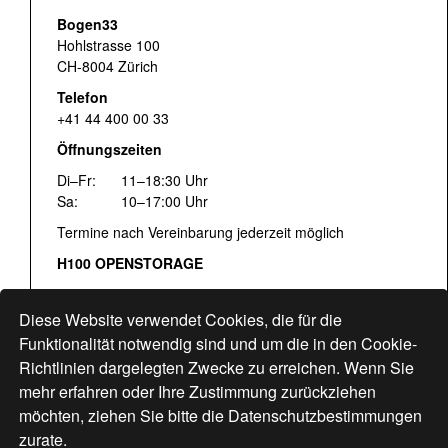
Bogen33
Hohlstrasse 100
CH-8004 Zürich
Telefon
+41 44 400 00 33
Öffnungszeiten
Di–Fr:
11–18:30 Uhr
Sa:
10–17:00 Uhr
Termine nach Vereinbarung jederzeit möglich
H100 OPENSTORAGE
Fr:
16:00–18:30 Uhr
Sa:
12:00–17:00 Uhr
Diese Website verwendet Cookies, die für die
Hohlstrasse 122
Funktionalität notwendig sind und um die in den Cookie-
Richtlinien dargelegten Zwecke zu erreichen. Wenn Sie
www.bogen33.ch
mehr erfahren oder Ihre Zustimmung zurückziehen
möchten, ziehen Sie bitte die
Datenschutzbestimmungen
zurate.