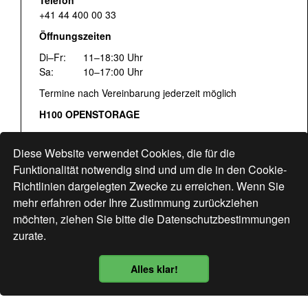
Telefon
+41 44 400 00 33
Öffnungszeiten
Di–Fr:
11–18:30 Uhr
Sa:
10–17:00 Uhr
Termine nach Vereinbarung jederzeit möglich
H100 OPENSTORAGE
Fr:
16:00–18:30 Uhr
Sa:
12:00–17:00 Uhr
Diese Website verwendet Cookies, die für die
Hohlstrasse 122
Funktionalität notwendig sind und um die in den Cookie-
Richtlinien dargelegten Zwecke zu erreichen. Wenn Sie
www.bogen33.ch
mehr erfahren oder Ihre Zustimmung zurückziehen
möchten, ziehen Sie bitte die
Datenschutzbestimmungen
zurate.
Finde uns
hier
Alles klar!
Datenschutzbestimmung