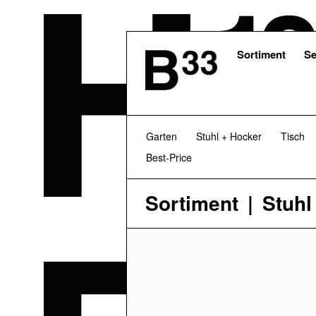
Skip
to
main
content
Sortiment
Se
Garten
Stuhl + Hocker
Tisch
Best-Price
Sortiment
Stuhl