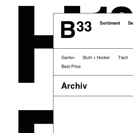
Skip
to
main
content
Sortiment
Se
Garten
Stuhl + Hocker
Tisch
Best-Price
Archiv