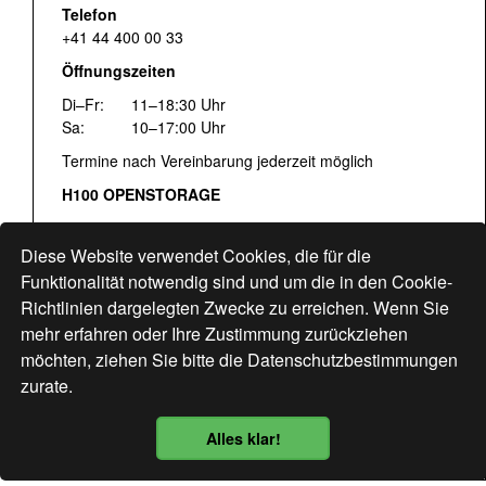
Telefon
+41 44 400 00 33
Öffnungszeiten
Di–Fr:
11–18:30 Uhr
Sa:
10–17:00 Uhr
Termine nach Vereinbarung jederzeit möglich
H100 OPENSTORAGE
Fr:
16:00–18:30 Uhr
Sa:
12:00–17:00 Uhr
Diese Website verwendet Cookies, die für die
Hohlstrasse 122
Funktionalität notwendig sind und um die in den Cookie-
Richtlinien dargelegten Zwecke zu erreichen. Wenn Sie
www.bogen33.ch
mehr erfahren oder Ihre Zustimmung zurückziehen
möchten, ziehen Sie bitte die
Datenschutzbestimmungen
zurate.
Finde uns
hier
Alles klar!
Datenschutzbestimmung