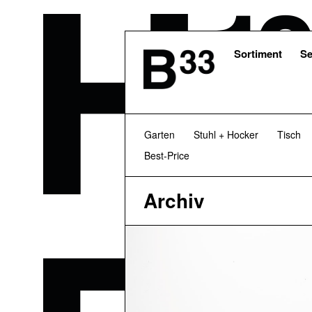
Skip
to
main
content
Sortiment
Se
Garten
Stuhl + Hocker
Tisch
Best-Price
Archiv