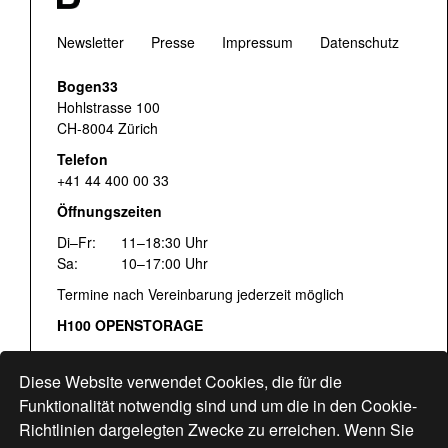
Newsletter
Presse
Impressum
Datenschutz
Bogen33
Hohlstrasse 100
CH-8004 Zürich
Telefon
+41 44 400 00 33
Öffnungszeiten
Di–Fr:
11–18:30 Uhr
Sa:
10–17:00 Uhr
Termine nach Vereinbarung jederzeit möglich
H100 OPENSTORAGE
Fr:
16:00–18:30 Uhr
Sa:
12:00–17:00 Uhr
Diese Website verwendet Cookies, die für die
Hohlstrasse 122
Funktionalität notwendig sind und um die in den Cookie-
Richtlinien dargelegten Zwecke zu erreichen. Wenn Sie
www.bogen33.ch