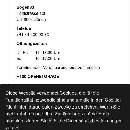
Bogen33
Hohlstrasse 100
CH-8004 Zürich
Telefon
+41 44 400 00 33
Öffnungszeiten
Di–Fr:
11–18:30 Uhr
Sa:
10–17:00 Uhr
Termine nach Vereinbarung jederzeit möglich
H100 OPENSTORAGE
Fr:
16:00–18:30 Uhr
Sa:
12:00–17:00 Uhr
Diese Website verwendet Cookies, die für die
Hohlstrasse 122
Funktionalität notwendig sind und um die in den Cookie-
Richtlinien dargelegten Zwecke zu erreichen. Wenn Sie
www.bogen33.ch
mehr erfahren oder Ihre Zustimmung zurückziehen
möchten, ziehen Sie bitte die
Datenschutzbestimmungen
zurate.