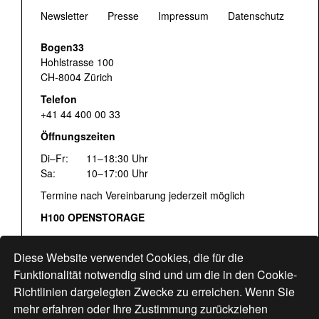
Newsletter
Presse
Impressum
Datenschutz
Bogen33
Hohlstrasse 100
CH-8004 Zürich
Telefon
+41 44 400 00 33
Öffnungszeiten
Di–Fr:
11–18:30 Uhr
Sa:
10–17:00 Uhr
Termine nach Vereinbarung jederzeit möglich
H100 OPENSTORAGE
Fr:
16:00–18:30 Uhr
Sa:
12:00–17:00 Uhr
Diese Website verwendet Cookies, die für die
Hohlstrasse 122
Funktionalität notwendig sind und um die in den Cookie-
Richtlinien dargelegten Zwecke zu erreichen. Wenn Sie
www.bogen33.ch
mehr erfahren oder Ihre Zustimmung zurückziehen