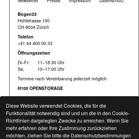
Newsletter
Presse
Impressum
Datenschutz
Bogen33
Hohlstrasse 100
CH-8004 Zürich
Telefon
+41 44 400 00 33
Öffnungszeiten
Di–Fr:
11–18:30 Uhr
Sa:
10–17:00 Uhr
Termine nach Vereinbarung jederzeit möglich
H100 OPENSTORAGE
Fr:
16:00–18:30 Uhr
Sa:
12:00–17:00 Uhr
Diese Website verwendet Cookies, die für die
Hohlstrasse 122
Funktionalität notwendig sind und um die in den Cookie-
Richtlinien dargelegten Zwecke zu erreichen. Wenn Sie
www.bogen33.ch
mehr erfahren oder Ihre Zustimmung zurückziehen
möchten, ziehen Sie bitte die
Datenschutzbestimmungen