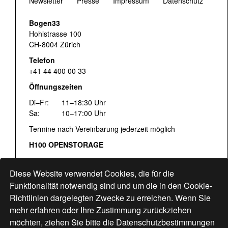
Newsletter
Presse
Impressum
Datenschutz
Bogen33
Hohlstrasse 100
CH-8004 Zürich
Telefon
+41 44 400 00 33
Öffnungszeiten
Di–Fr:
11–18:30 Uhr
Sa:
10–17:00 Uhr
Termine nach Vereinbarung jederzeit möglich
H100 OPENSTORAGE
Fr:
16:00–18:30 Uhr
Sa:
12:00–17:00 Uhr
Diese Website verwendet Cookies, die für die
Hohlstrasse 122
Funktionalität notwendig sind und um die in den Cookie-
Richtlinien dargelegten Zwecke zu erreichen. Wenn Sie
www.bogen33.ch
mehr erfahren oder Ihre Zustimmung zurückziehen
möchten, ziehen Sie bitte die
Datenschutzbestimmungen